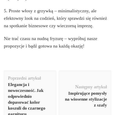
5. Proste włosy z grzywką – minimalistyczny, ale
efektowny look na codzień, który sprawdzi się również
na spotkanie biznesowe czy wieczorną imprezę.
Nie trać czasu na nudną fryzurę – wypróbuj nasze
propozycje i bądź gotowa na każdą okazję!
Nawigacja
Poprzedni artykuł
wpisu
Elegancja i
Następny artykuł
nowoczesność. Jak
Inspirujące pomysły
odpowiednio
na wiosenne stylizacje
dopasować kolor
z szafy
koszuli do czarnego
garnituru