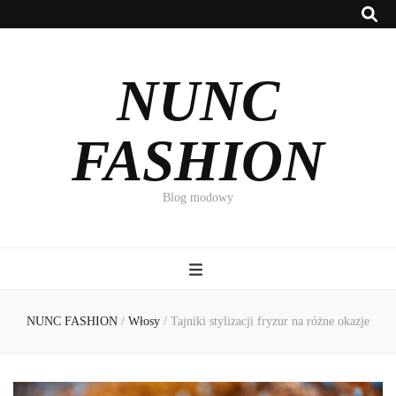
NUNC
FASHION
Blog modowy
NUNC FASHION
/
Włosy
/
Tajniki stylizacji fryzur na różne okazje