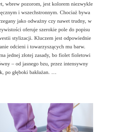
et, wbrew pozorom, jest kolorem niezwykle
ęcznym i wszechstronnym. Chociaż bywa
rzegany jako odważny czy nawet trudny, w
zywistości oferuje szerokie pole do popisu
estii stylizacji. Kluczem jest odpowiednie
anie odcieni i towarzyszących mu barw.
ma jednej złotej zasady, bo fiolet fioletowi
ówny – od jasnego bzu, przez intensywny
ek, po głęboki bakłażan. …