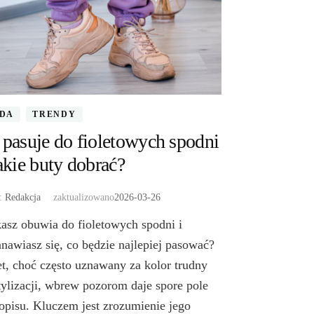
DA
TRENDY
pasuje do fioletowych spodni
akie buty dobrać?
r:
Redakcja
zaktualizowano
2026-03-26
asz obuwia do fioletowych spodni i
anawiasz się, co będzie najlepiej pasować?
et, choć często uznawany za kolor trudny
tylizacji, wbrew pozorom daje spore pole
opisu. Kluczem jest zrozumienie jego