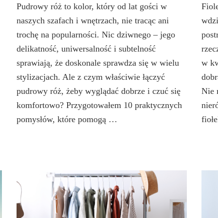
Pudrowy róż to kolor, który od lat gości w
Fiol
naszych szafach i wnętrzach, nie tracąc ani
wdzi
,
trochę na popularności. Nic dziwnego – jego
post
delikatność, uniwersalność i subtelność
rzec
sprawiają, że doskonale sprawdza się w wielu
w kw
stylizacjach. Ale z czym właściwie łączyć
dobr
pudrowy róż, żeby wyglądać dobrze i czuć się
Nie 
komfortowo? Przygotowałem 10 praktycznych
nier
pomysłów, które pomogą …
fioł