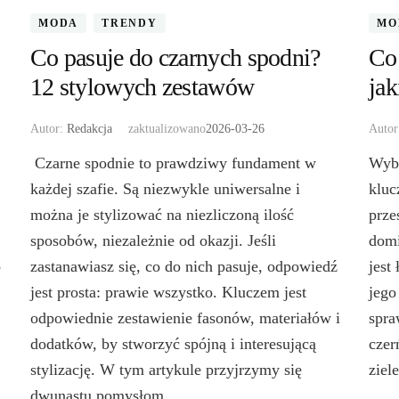
MODA
TRENDY
MO
Co pasuje do czarnych spodni?
Co 
12 stylowych zestawów
jak
Autor:
Redakcja
zaktualizowano
2026-03-26
Auto
Czarne spodnie to prawdziwy fundament w
Wybi
każdej szafie. Są niezwykle uniwersalne i
kluc
można je stylizować na niezliczoną ilość
prze
sposobów, niezależnie od okazji. Jeśli
domi
o
zastanawiasz się, co do nich pasuje, odpowiedź
jest
jest prosta: prawie wszystko. Kluczem jest
jego
odpowiednie zestawienie fasonów, materiałów i
spra
dodatków, by stworzyć spójną i interesującą
czer
stylizację. W tym artykule przyjrzymy się
ziel
dwunastu pomysłom …