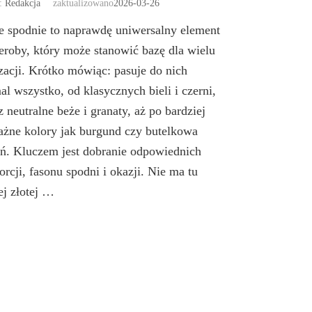
r:
Redakcja
zaktualizowano
2026-03-26
e spodnie to naprawdę uniwersalny element
eroby, który może stanowić bazę dla wielu
izacji. Krótko mówiąc: pasuje do nich
al wszystko, od klasycznych bieli i czerni,
z neutralne beże i granaty, aż po bardziej
żne kolory jak burgund czy butelkowa
eń. Kluczem jest dobranie odpowiednich
orcji, fasonu spodni i okazji. Nie ma tu
ej złotej …