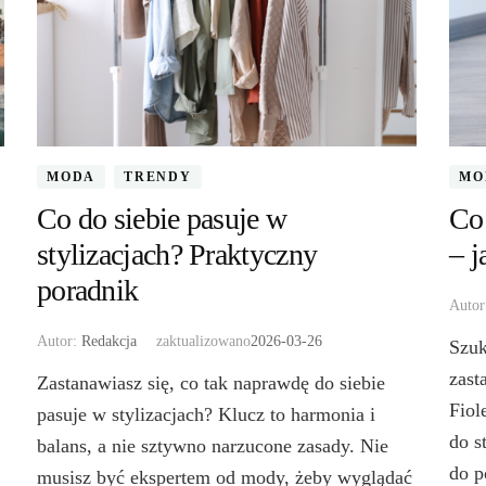
MODA
TRENDY
MO
Co do siebie pasuje w
Co 
stylizacjach? Praktyczny
– j
poradnik
Auto
Autor:
Redakcja
zaktualizowano
2026-03-26
Szuk
zast
Zastanawiasz się, co tak naprawdę do siebie
Fiol
pasuje w stylizacjach? Klucz to harmonia i
do s
balans, a nie sztywno narzucone zasady. Nie
do p
musisz być ekspertem od mody, żeby wyglądać