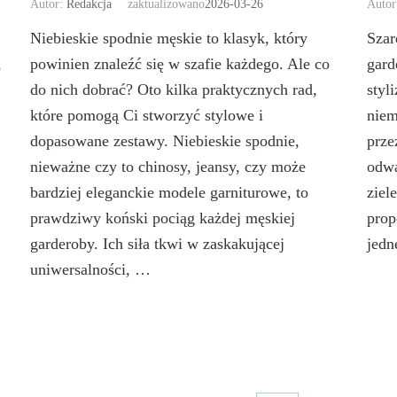
Autor:
Redakcja
zaktualizowano
2026-03-26
Auto
Niebieskie spodnie męskie to klasyk, który
Szar
powinien znaleźć się w szafie każdego. Ale co
gard
o
do nich dobrać? Oto kilka praktycznych rad,
styl
które pomogą Ci stworzyć stylowe i
niem
dopasowane zestawy. Niebieskie spodnie,
prze
nieważne czy to chinosy, jeansy, czy może
odwa
bardziej eleganckie modele garniturowe, to
ziel
prawdziwy koński pociąg każdej męskiej
prop
garderoby. Ich siła tkwi w zaskakującej
jedn
uniwersalności, …