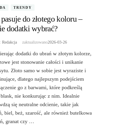
DA
TRENDY
pasuje do złotego koloru –
ie dodatki wybrać?
r:
Redakcja
zaktualizowano
2026-03-26
erając dodatki do ubrań w złotym kolorze,
zowe jest stonowanie całości i unikanie
sytu. Złoto samo w sobie jest wyraziste i
nujące, dlatego najlepszym podejściem
 łączenie go z barwami, które podkreślą
 blask, nie konkurując z nim. Idealnie
wdzą się neutralne odcienie, takie jak
ń, biel, beż, szarość, ale również butelkowa
eń, granat czy …