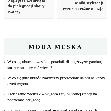
Najlepsze kosmetyki
Tajniki stylizacji
do pielęgnacji skóry
fryzur na różne okazje
twarzy
MODA MĘSKA
W co się ubrać na wesele – poradnik dla mężczyzn: garnitur,
smart casual czy coś więcej?
W co się jutro ubrać? Praktyczny przewodnik ubioru na każdy
dzień tygodnia
Zwiedzanie Wieliczki – wygoda i styl w jednej kreacji na
podziemną przygodę
Stylowa wyprawa – co spakować i jak się ubrać na każdą