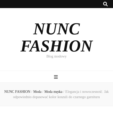
NUNC
FASHION
Blog modowy
NUNC FASHION
/
Moda
/
Moda męska
/
Elegancja i nowoczesność. Jak
odpowiednio dopasować kolor koszuli do czarnego garnituru