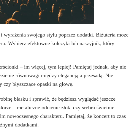
 i wyrażenia swojego stylu poprzez dodatki. Biżuteria może
u. Wybierz efektowne kolczyki lub naszyjnik, który
rścionki – im więcej, tym lepiej! Pamiętaj jednak, aby nie
alezienie równowagi między elegancją a przesadą. Nie
y czy błyszczące opaski na głowę.
binę blasku i sprawić, że będziesz wyglądać jeszcze
orze – metaliczne odcienie złota czy srebra świetnie
 im nowoczesnego charakteru. Pamiętaj, że koncert to czas
óżnymi dodatkami.