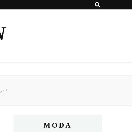
N
zyki!
MODA