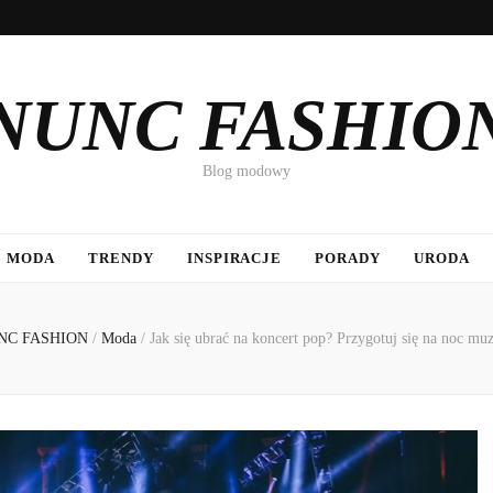
NUNC FASHIO
Blog modowy
MODA
TRENDY
INSPIRACJE
PORADY
URODA
NC FASHION
/
Moda
/
Jak się ubrać na koncert pop? Przygotuj się na noc mu