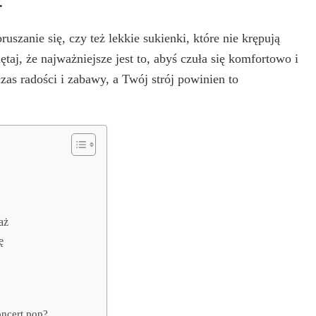
.
uszanie się, czy też lekkie sukienki, które nie krępują
j, że najważniejsze jest to, abyś czuła się komfortowo i
as radości i zabawy, a Twój strój powinien to
aż
ę
oncert pop?