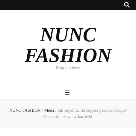
NUNC
FASHION
Blog modowy
NUNC FASHION
/
Moda
/
Jak się ubrać do zdjęcia paszportowego?
Zobacz kluczowe wskazówki!