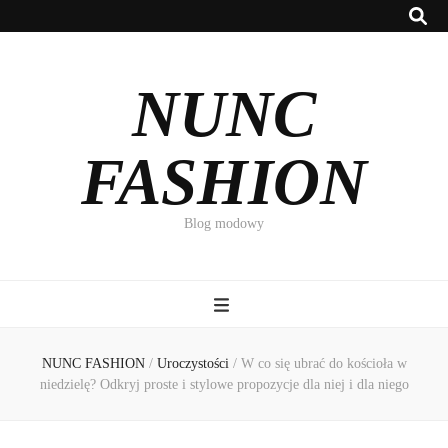
NUNC
FASHION
Blog modowy
NUNC FASHION
/
Uroczystości
/
W co się ubrać do kościoła w
niedzielę? Odkryj proste i stylowe propozycje dla niej i dla niego