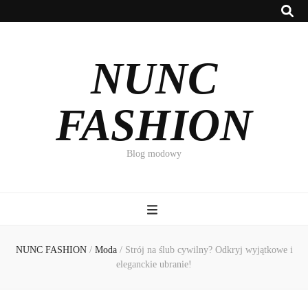
NUNC
FASHION
Blog modowy
NUNC FASHION
/
Moda
/
Strój na ślub cywilny? Odkryj wyjątkowe i
eleganckie ubranie!