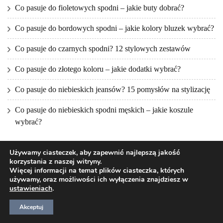
Co pasuje do fioletowych spodni – jakie buty dobrać?
Co pasuje do bordowych spodni – jakie kolory bluzek wybrać?
Co pasuje do czarnych spodni? 12 stylowych zestawów
Co pasuje do złotego koloru – jakie dodatki wybrać?
Co pasuje do niebieskich jeansów? 15 pomysłów na stylizację
Co pasuje do niebieskich spodni męskich – jakie koszule
wybrać?
Używamy ciasteczek, aby zapewnić najlepszą jakość
korzystania z naszej witryny.
Więcej informacji na temat plików ciasteczka, których
używamy, oraz możliwości ich wyłączenia znajdziesz w
ustawieniach
.
2026Prawa autorskie
NUNC FASHION
.
Blossom Mommy Blog |
Stworzony przez
Blossom Themes
.Napędzane przez
WordPress
.
Akceptuj