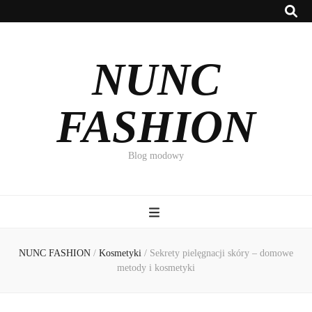
NUNC
FASHION
Blog modowy
NUNC FASHION
/
Kosmetyki
/
Sekrety pielęgnacji skóry – domowe
metody i kosmetyki