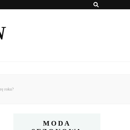
N
orę roku?
MODA