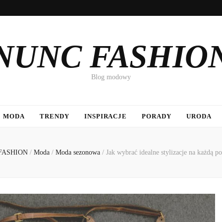
NUNC FASHIO
Blog modowy
MODA
TRENDY
INSPIRACJE
PORADY
URODA
FASHION
/
Moda
/
Moda sezonowa
/
Jak wybrać idealne stylizacje na każdą p