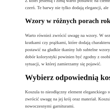
Z kolei jesienią i zimą warto postawić na ciemn
czerń. Te barwy nie tylko dodają elegancji, al
Wzory w różnych porach ro
Warto również zwrócić uwagę na wzory. W sez
kratkami czy prążkami, które dodają charakteru
postawić na gładkie tkaniny lub subtelne wzory
dobór kolorystyki powinien być zgodny z osobi
sytuacji, w której zamierzamy się pojawić.
Wybierz odpowiednią kos
Koszula to nieodłączny element eleganckiego s
zwrócić uwagę na jej krój oraz materiał. Koszul
nowoczesnymi garniturami.