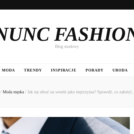
NUNC FASHIO
Blog modowy
MODA
TRENDY
INSPIRACJE
PORADY
URODA
a
/
Moda męska
/
Jak się ubrać na wesele jako mężczyzna? Sprawdź, co założyć,