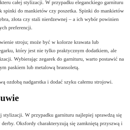
kteru całej stylizacji. W przypadku eleganckiego garnituru
jak spinki do mankietów czy poszetka. Spinki do mankietów
ra, złota czy stali nierdzewnej – a ich wybór powinien
ych preferencji.
wienie stroju; może być w kolorze krawata lub
arku, który jest nie tylko praktycznym dodatkiem, ale
zacji. Wybierając zegarek do garnituru, warto postawić na
ym paskiem lub metalową bransoletą.
wą ozdobą nadgarstka i dodać szyku całemu strojowi.
buwie
stylizacji. W przypadku garnituru najlepiej sprawdzą się
y derby. Oksfordy charakteryzują się zamkniętą przyszwą i