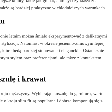
iejsze kolory, takie jak granat, antracyt czy klasyczna
e także są bardziej praktyczne w chłodniejszych warunkach.
ku
onie letnim można śmiało eksperymentować z delikatnymi
 stylizacji. Natomiast w okresie jesienno-zimowym lepiej
, które będą bardziej stonowane i eleganckie. Ostatecznie
stym stylem oraz preferencjami, ale także z kontekstem
zulę i krawat
troju mężczyzny. Wybierając koszulę do garnituru, warto
e o kroju slim fit są popularne i dobrze komponują się z