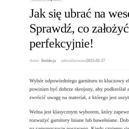
Jak się ubrać na we
Sprawdź, co założyć
perfekcyjnie!
Autor:
Redakcja
zaktualizowano
2025-02-27
Wybór odpowiedniego garnituru to kluczowy el
powinien być dobrze skrojony, aby podkreślał 
zwrócić uwagę na materiał, z którego jest uszyt
Wełna jest klasycznym wyborem, który zapewnia
rozważyć garnitury lniane lub bawełniane. Dob
na samopoczucie noszącego. Kiedy czujemy się