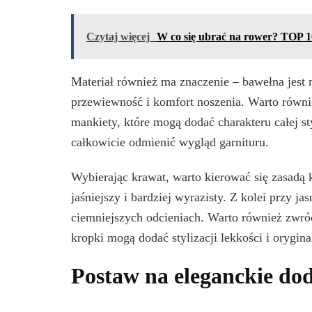
Czytaj więcej
W co się ubrać na rower? TOP 1
Materiał również ma znaczenie – bawełna jest
przewiewność i komfort noszenia. Warto równie
mankiety, które mogą dodać charakteru całej st
całkowicie odmienić wygląd garnituru.
Wybierając krawat, warto kierować się zasadą k
jaśniejszy i bardziej wyrazisty. Z kolei przy j
ciemniejszych odcieniach. Warto również zwró
kropki mogą dodać stylizacji lekkości i orygina
Postaw na eleganckie do