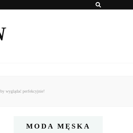
N
 by wyglądać perfekcyjnie!
MODA MĘSKA