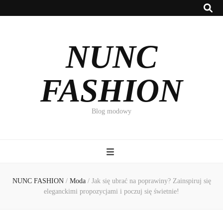
NUNC
FASHION
Blog modowy
NUNC FASHION
/
Moda
/
Jak się ubrać na poprawiny? Zainspiruj się
eleganckimi propozycjami i poczuj się świetnie!