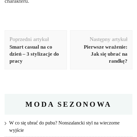
charakteru.
Nawigacja
Poprzedni artykuł
Następny artykuł
wpisu
Smart casual na co
Pierwsze wrażenie:
dzień – 3 stylizacje do
Jak się ubrać na
pracy
randkę?
MODA SEZONOWA
W co się ubrać do pubu? Nonszalancki styl na wieczorne
wyjście