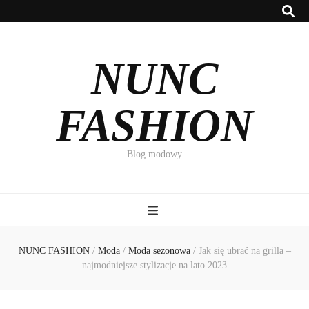
NUNC
FASHION
Blog modowy
NUNC FASHION
/
Moda
/
Moda sezonowa
/
Jak się ubrać na grilla –
najmodniejsze stylizacje na lato 2023