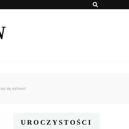
N
zuj się stylowo!
UROCZYSTOŚCI