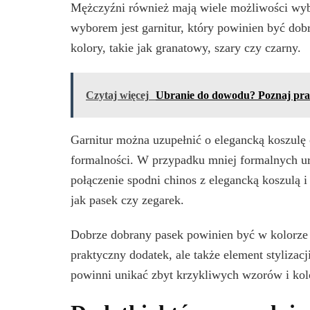
Mężczyźni również mają wiele możliwości wyb
wyborem jest garnitur, który powinien być do
kolory, takie jak granatowy, szary czy czarny.
Czytaj więcej
Ubranie do dowodu? Poznaj prak
Garnitur można uzupełnić o elegancką koszulę 
formalności. W przypadku mniej formalnych ur
połączenie spodni chinos z elegancką koszulą 
jak pasek czy zegarek.
Dobrze dobrany pasek powinien być w kolorze b
praktyczny dodatek, ale także element stylizacj
powinni unikać zbyt krzykliwych wzorów i kolor