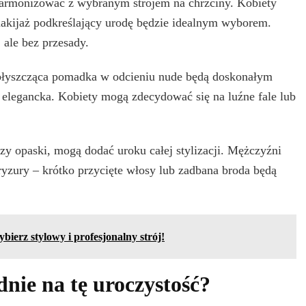
 harmonizować z wybranym strojem na chrzciny. Kobiety
makijaż podkreślający urodę będzie idealnym wyborem.
 ale bez przesady.
 błyszcząca pomadka w odcieniu nude będą doskonałym
 elegancka. Kobiety mogą zdecydować się na luźne fale lub
czy opaski, mogą dodać uroku całej stylizacji. Mężczyźni
yzury – krótko przycięte włosy lub zadbana broda będą
bierz stylowy i profesjonalny strój!
nie na tę uroczystość?