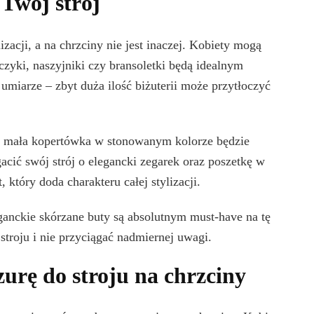
 Twój strój
zacji, a na chrzciny nie jest inaczej. Kobiety mogą
lczyki, naszyjniki czy bransoletki będą idealnym
umiarze – zbyt duża ilość biżuterii może przytłoczyć
; mała kopertówka w stonowanym kolorze będzie
ć swój strój o elegancki zegarek oraz poszetkę w
 który doda charakteru całej stylizacji.
anckie skórzane buty są absolutnym must-have na tę
stroju i nie przyciągać nadmiernej uwagi.
zurę do stroju na chrzciny