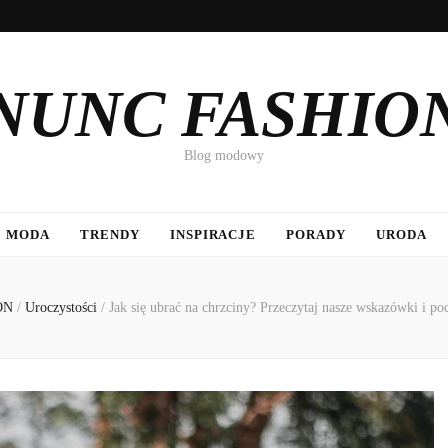
NUNC FASHIO
Blog modowy
MODA
TRENDY
INSPIRACJE
PORADY
URODA
ON
/
Uroczystości
/
Jak się ubrać na chrzciny? Przeczytaj nasze wskazówki i poc