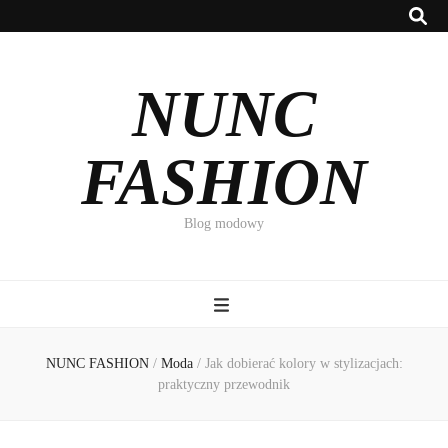
NUNC
FASHION
Blog modowy
NUNC FASHION
/
Moda
/
Jak dobierać kolory w stylizacjach:
praktyczny przewodnik