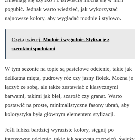
zmieniają się szybko i z łatwością można się w nich
pogubić. Jednak warto wiedzieć, jak wykorzystać
najnowsze kolory, aby wyglądać modnie i stylowo.
Czytaj więcej
Modnie i wygodnie. Stylizacje z
szerokimi spodniami
W tym sezonie na topie są pastelowe odcienie, takie jak
delikatna mięta, pudrowy róż czy jasny fiołek. Można je
łączyć ze sobą, ale także zestawiać z klasycznymi
barwami, takimi jak biel, szarość czy granat. Warto
postawić na proste, minimalistyczne fasony ubrań, aby
kolorystyka była głównym elementem stylizacji.
Jeśli lubisz bardziej wyraziste kolory, sięgnij po
intensywne odcienie, takie jak soczysta czerwień, świeży