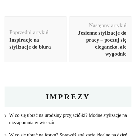
Nawigacja
Następny artykuł
wpisu
Poprzedni artykuł
Jesienne stylizacje do
Inspiracje na
pracy – poczuj się
stylizacje do biura
elegancko, ale
wygodnie
IMPREZY
W co się ubrać na urodziny przyjaciółki? Modne stylizacje na
niezapomniany wieczór
W co się ubrać na festyn? Sprawdź stylizacje idealne na dzień