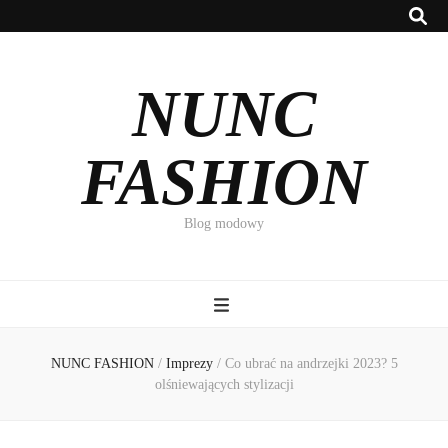
NUNC
FASHION
Blog modowy
NUNC FASHION
/
Imprezy
/
Co ubrać na andrzejki 2023? 5
olśniewających stylizacji